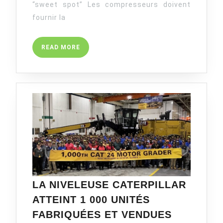
“sweet spot” Les compresseurs doivent
DES
COMPR
fournir la
D’AIR
READ
READ MORE
MORE
LA NIVELEUSE CATERPILLAR
ATTEINT 1 000 UNITÉS
LA
FABRIQUÉES ET VENDUES