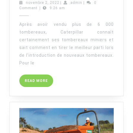
novembre
admin
novembre 2, 2022
|
admin
|
0
GROSSES
2,
Comment
|
9:26 am
CHARGES
2022
UTILES
Après avoir vendu plus de 6 000
:
tombereaux, Caterpillar connaît
LE
certainement ses tombereaux miniers et
CAT
sait comment en tirer le meilleur parti lors
793
de l’introduction de nouveaux tombereaux.
TRANSPORTE
PLUS
Pour le
AVEC
UNE
READ
READ MORE
PLUS
MORE
GRANDE
EFFICACITÉ