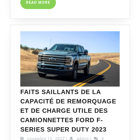
READ
READ MORE
BAUMA
MORE
FAITS SAILLANTS DE LA
CAPACITÉ DE REMORQUAGE
ET DE CHARGE UTILE DES
CAMIONNETTES FORD F-
FAITS
SERIES SUPER DUTY 2023
SAILLANT
novembre
admin
novembre 15, 2022
|
admin
|
0