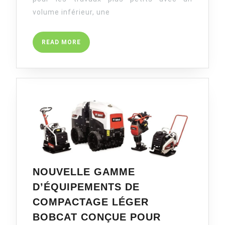
DE
LA
volume inférieur, une
PLACE
SUR
READ
READ MORE
UN
MORE
NOMBR
CROISS
DE
CHANTI
NOUVELLE GAMME
D’ÉQUIPEMENTS DE
COMPACTAGE LÉGER
BOBCAT CONÇUE POUR