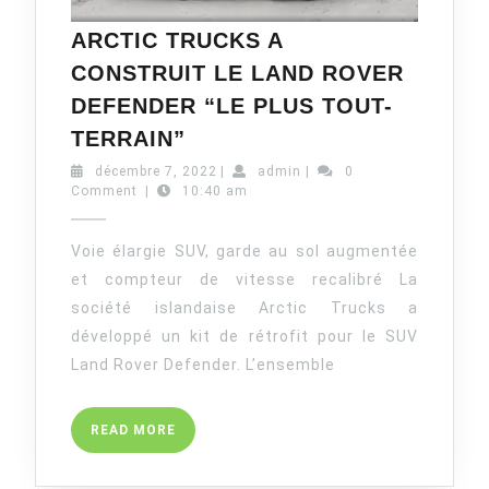
ARCTIC TRUCKS A
CONSTRUIT LE LAND ROVER
DEFENDER “LE PLUS TOUT-
ARCTIC
TERRAIN”
TRUCKS
décembre
admin
décembre 7, 2022
|
admin
|
0
A
7,
Comment
|
10:40 am
CONSTRUIT
2022
LE
Voie élargie SUV, garde au sol augmentée
LAND
et compteur de vitesse recalibré La
ROVER
société islandaise Arctic Trucks a
DEFENDER
développé un kit de rétrofit pour le SUV
“LE
Land Rover Defender. L’ensemble
PLUS
TOUT-
TERRAIN”
READ
READ MORE
MORE