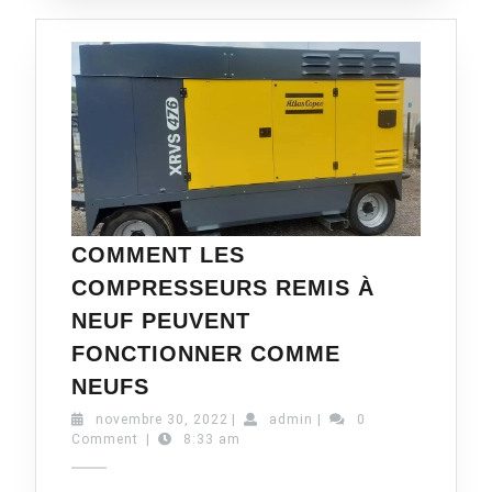
COMMENT LES
COMPRESSEURS REMIS À
NEUF PEUVENT
FONCTIONNER COMME
COMMENT
NEUFS
LES
novembre
admin
novembre 30, 2022
|
admin
|
0
COMPRESSEURS
30,
Comment
|
8:33 am
REMIS
2022
À