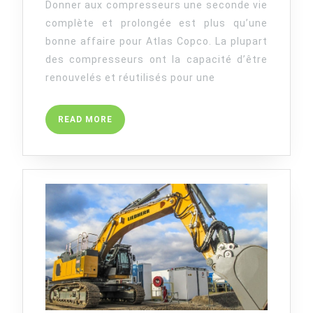
Donner aux compresseurs une seconde vie
NEUF
complète et prolongée est plus qu’une
PEUVENT
bonne affaire pour Atlas Copco. La plupart
FONCTIONNER
des compresseurs ont la capacité d’être
COMME
renouvelés et réutilisés pour une
NEUFS
READ
READ MORE
MORE