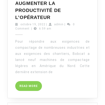
AUGMENTER LA
PRODUCTIVITÉ DE
NOUVELLE
L’OPÉRATEUR
GAMME
octobre
admin
octobre 19, 2022
|
admin
|
0
D’ÉQUIPEMENTS
19,
Comment
|
6:59 am
DE
2022
COMPACTAGE
Pour répondre aux exigences de
LÉGER
compactage de nombreuses industries et
BOBCAT
aux exigences des chantiers, Bobcat a
CONÇUE
lancé neuf machines de compactage
POUR
légères en Amérique du Nord. Cette
AUGMENTER
LA
dernière extension de
PRODUCTIVITÉ
DE
READ
READ MORE
L’OPÉRATEUR
MORE