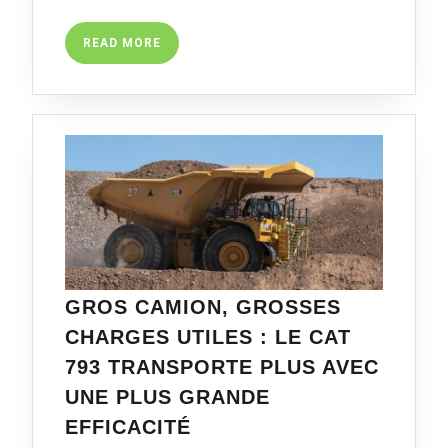
ET
CHARIOTS
READ
READ MORE
TÉLESCOPIQUES
MORE
MANITOU
LANCÉS
À
BAUMA
GROS CAMION, GROSSES
CHARGES UTILES : LE CAT
793 TRANSPORTE PLUS AVEC
UNE PLUS GRANDE
GROS
EFFICACITÉ
CAMION,