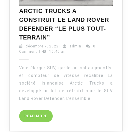
ARCTIC TRUCKS A
CONSTRUIT LE LAND ROVER
DEFENDER “LE PLUS TOUT-
ARCTIC
TERRAIN”
TRUCKS
décembre
admin
décembre 7, 2022
|
admin
|
0
A
7,
Comment
|
10:40 am
CONSTRUIT
2022
LE
Voie élargie SUV, garde au sol augmentée
LAND
et compteur de vitesse recalibré La
ROVER
société islandaise Arctic Trucks a
DEFENDER
développé un kit de rétrofit pour le SUV
“LE
Land Rover Defender. L’ensemble
PLUS
TOUT-
TERRAIN”
READ
READ MORE
MORE