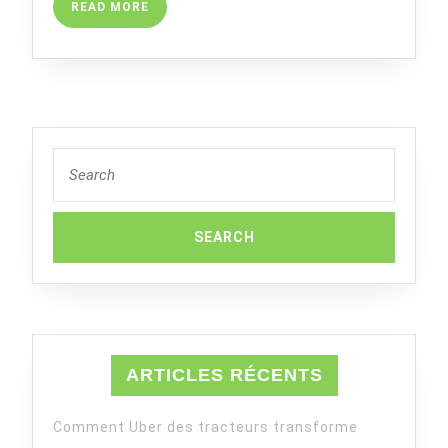
READ
READ MORE
GRAND
MORE
GISEMENT
DE
LITHIUM
DU
MONDE
Search
for:
ARTICLES RÉCENTS
Comment Uber des tracteurs transforme