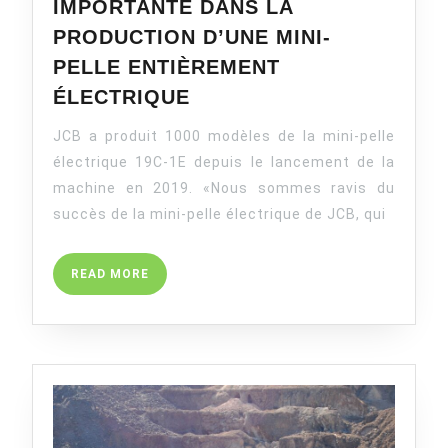
IMPORTANTE DANS LA
PRODUCTION D’UNE MINI-
PELLE ENTIÈREMENT
JCB
ÉLECTRIQUE
FRANCHIT
JCB a produit 1000 modèles de la mini-pelle
UNE
ÉTAPE
électrique 19C-1E depuis le lancement de la
IMPORTANTE
machine en 2019. «Nous sommes ravis du
DANS
succès de la mini-pelle électrique de JCB, qui
LA
PRODUCTION
READ
READ MORE
D’UNE
MORE
MINI-
PELLE
ENTIÈREMENT
ÉLECTRIQUE