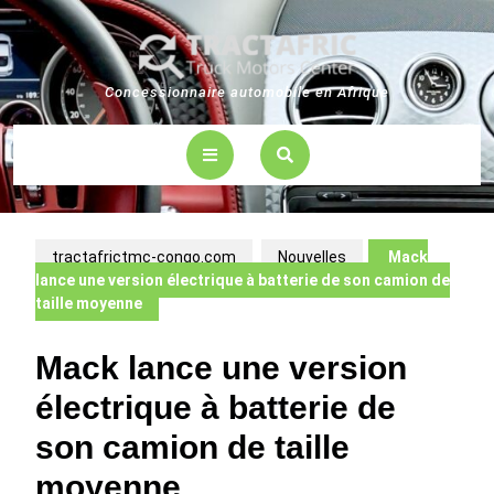
Skip
to
content
Concessionnaire automobile en Afrique
Open
Button
tractafrictmc-congo.com
Nouvelles
Mack
lance une version électrique à batterie de son camion de
taille moyenne
Mack lance une version
électrique à batterie de
son camion de taille
moyenne