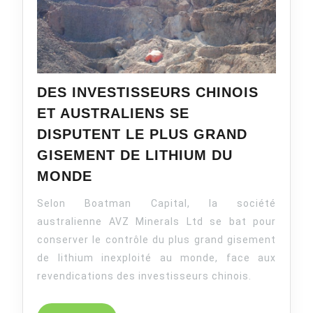
DES INVESTISSEURS CHINOIS
ET AUSTRALIENS SE
DISPUTENT LE PLUS GRAND
GISEMENT DE LITHIUM DU
DES
MONDE
INVESTISSEURS
Selon Boatman Capital, la société
CHINOIS
ET
australienne AVZ Minerals Ltd se bat pour
AUSTRALIENS
conserver le contrôle du plus grand gisement
SE
de lithium inexploité au monde, face aux
DISPUTENT
revendications des investisseurs chinois.
LE
PLUS