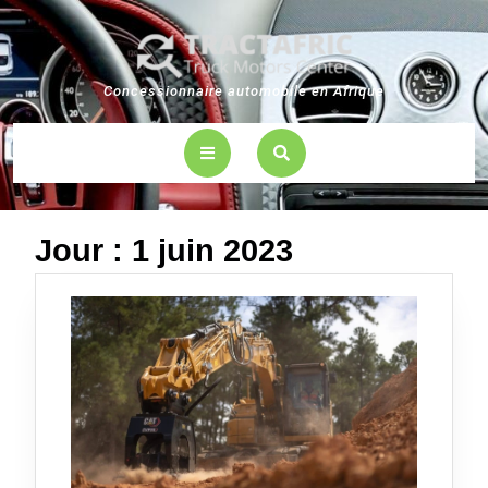
Skip
to
content
Concessionnaire automobile en Afrique
Open
Button
Jour :
1 juin 2023