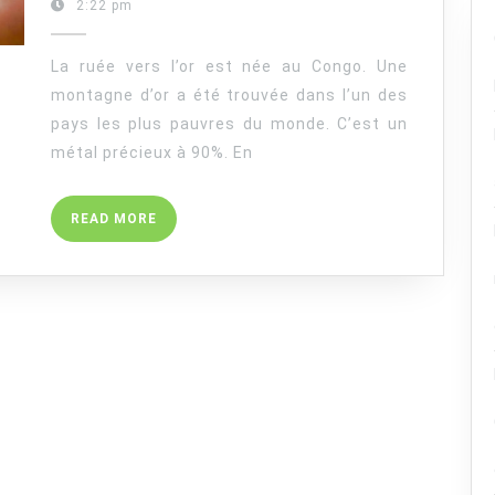
9,
2:22 pm
ENTIÈREMENT
2021
EN
La ruée vers l’or est née au Congo. Une
OR
A
montagne d’or a été trouvée dans l’un des
ÉTÉ
pays les plus pauvres du monde. C’est un
TROUVÉE
métal précieux à 90%. En
AU
CONGO
READ
READ MORE
MORE